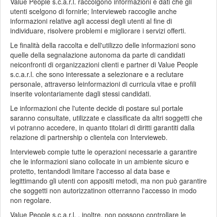
Value People s.c.a.r.l. raccolgono informazioni e dati che gli
utenti scelgono di fornirle; Intervieweb raccoglie anche
informazioni relative agli accessi degli utenti al fine di
individuare, risolvere problemi e migliorare i servizi offerti.
Le finalità della raccolta e dell'utilizzo delle informazioni sono
quelle della segnalazione autonoma da parte di candidati
neiconfronti di organizzazioni clienti e partner di Value People
s.c.a.r.l. che sono interessate a selezionare e a reclutare
personale, attraverso leinformazioni di curricula vitae e profili
inserite volontariamente dagli stessi candidati.
Le informazioni che l'utente decide di postare sul portale
saranno consultate, utilizzate e classificate da altri soggetti che
vi potranno accedere, in quanto titolari di diritti garantiti dalla
relazione di partnership o clientela con Intervieweb.
Intervieweb compie tutte le operazioni necessarie a garantire
che le informazioni siano collocate in un ambiente sicuro e
protetto, tentandodi limitare l'accesso al data base e
legittimando gli utenti con appositi metodi, ma non può garantire
che soggetti non autorizzatinon otterranno l'accesso in modo
non regolare.
Value People s.c.a.r.l. , inoltre, non possono controllare le